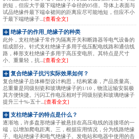
的短，但应大于最下端绝缘子伞径的05倍。导体上表面与
试品绝缘件最下端伞裙间的距离应尽可能地短，但应不小
于最下端绝缘子...
[查看全文]
绝缘子的作用_绝缘子的种类
此外，支柱绝缘子常作为隔离开关和断路器等电气设备的
组成部分。针式支柱绝缘子多用于低压配电线路和通信线
路，棒形支柱绝缘子多用于高压变电所。其特点是尺寸
小、重量轻，抗...
[查看全文]
复合绝缘子抗污实际效果如何？
复合绝缘子总体棒型设计构思，结构紧凑，产品质量高、
总重量是同级别瓷和玻璃绝缘子的1/10，物流运输安裝极
其方便快捷。污闪工作电压相对于同级别瓷和玻璃绝缘子
提升三十%-五十...
[查看全文]
支柱绝缘子的特点是什么？
逐渐地，许多盘形绝缘子被悬挂在高压电线的连接塔的一
端，以增加爬电距离。三，根据应用情况，分为线路绝缘
子、电站绝缘子和电气绝缘子。发电站和电器中使用的击