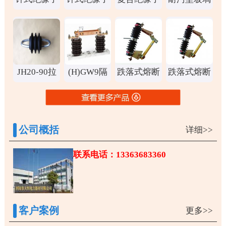
P-15T
P-10T
FXBW-
绝缘子
35/70
JH20-90拉
(H)GW9隔
跌落式熔断
跌落式熔断
紧绝缘子
离开关
器RW7-
器RW7-
10/200
10/100
公司概括
详细>>
联系电话：13363683360
客户案例
更多>>