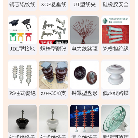
钢芯铝绞线
XGF悬垂线
UT型线夹
硅橡胶安全
夹
(可调式)
护罩 变压器
保护罩
JDL型接地
螺栓型耐张
电力线路驱
瓷横担绝缘
线夹
线夹NLD-4
鸟防鸟刺
子S-450,S-
450Z
PS柱式瓷绝
zsw-35/8支
钟罩型盘形
低压线路蝶
缘子
柱绝缘子
悬式瓷绝缘
式瓷绝缘子
子XHP1-100
ED-4
针式绝缘子
针式绝缘子
复合绝缘子
耐污型玻璃