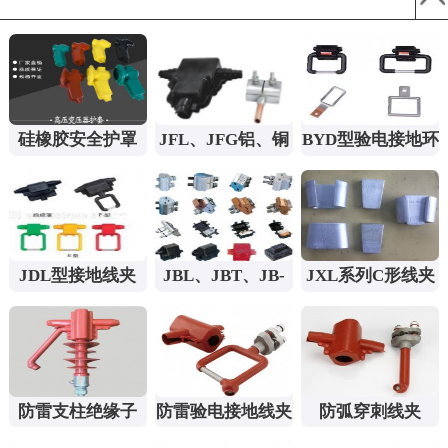
硅橡胶安全护罩
JFL、JFG铝、铜
BYD型验电接地环
变压器保护罩
铝过渡分支线夹及
装置
绝缘罩
JDL型接地线夹
JBL、JBT、JB-
JXL系列C形线夹
TL异型并沟线夹
及安装工具
及绝缘罩
防雷支柱绝缘子
防雷验电接地线夹
防弧穿刺线夹
FEG-12/5
（FDL）
（CFH）