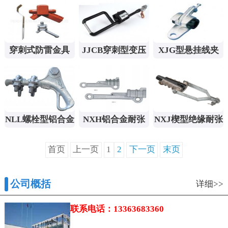
穿刺式防雷金具
JJCB穿刺型变压
XJG型悬挂线夹
器接地线夹
NLL螺栓型铝合金
NXH铝合金耐张
NXJ楔型绝缘耐张
耐张线夹及绝缘罩
线夹
线夹
首页
上一页
1
2
下一页
末页
公司概括
详细>>
联系电话：13363683360